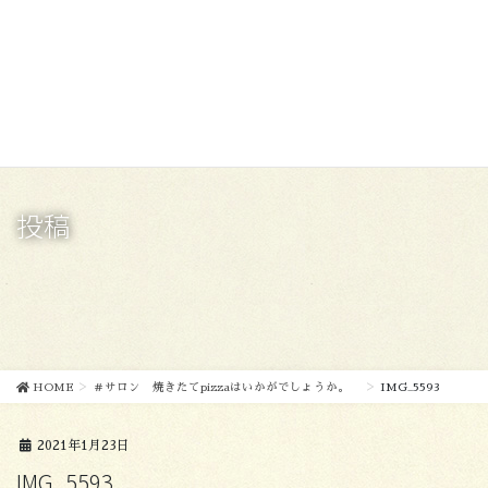
コ
ナ
ン
ビ
テ
ゲ
ン
ー
ツ
シ
に
ョ
移
ン
動
に
移
投稿
動
HOME
＃サロン 焼きたてpizzaはいかがでしょうか。
IMG_5593
2021年1月23日
IMG_5593