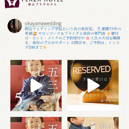
okayamawedding
岡山ウェディング学院という名の美容室。
創業55年の
実績
サロンワーク＆ブライダル美容の専門店
着付
け・セット・メイクのご予約受付中
人生の大切な瞬間
を、美容のプロがサポート
お問合せ、ご予約は、インス
タDMまで