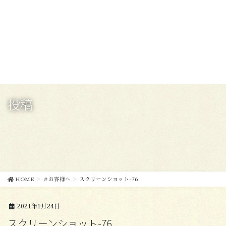
コ
ナ
ン
ビ
テ
ゲ
ン
ー
ツ
シ
に
ョ
移
ン
動
に
移
投稿
動
HOME
＃お客様へ
スクリーンショット-76
2021年1月24日
スクリーンショット-76