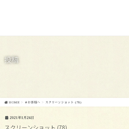
コ
ナ
ン
ビ
テ
ゲ
ン
ー
ツ
シ
に
ョ
移
ン
動
に
移
投稿
動
HOME
＃お客様へ
スクリーンショット (78)
2021年1月24日
スクリーンショット (78)