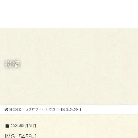
コ
ナ
ン
ビ
テ
ゲ
ン
ー
ツ
シ
に
ョ
移
ン
動
に
移
投稿
動
HOME
#プロフィール写真
IMG_5459-1
2021年1月31日
IMG_5459-1