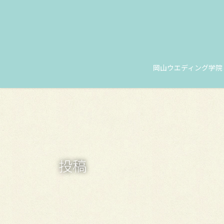
コ
ナ
ン
ビ
テ
ゲ
ン
ー
ツ
シ
に
ョ
岡山ウエディング学院
移
ン
動
に
移
動
投稿