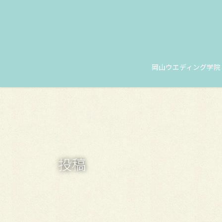
コ
ナ
ン
ビ
テ
ゲ
ン
ー
ツ
シ
に
ョ
岡山ウエディング学院
移
ン
動
に
移
動
投稿