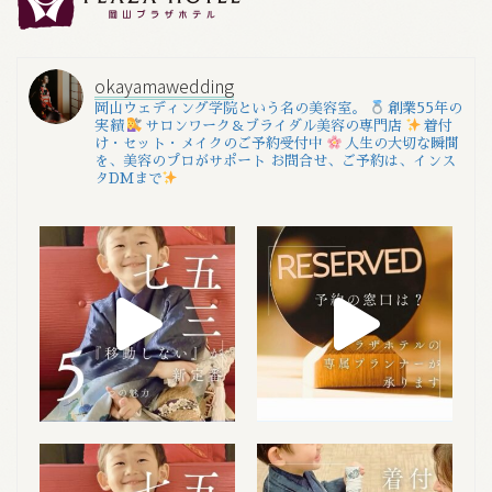
okayamawedding
岡山ウェディング学院という名の美容室。
創業55年の
実績
サロンワーク＆ブライダル美容の専門店
着付
け・セット・メイクのご予約受付中
人生の大切な瞬間
を、美容のプロがサポート
お問合せ、ご予約は、インス
タDMまで