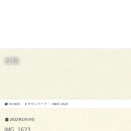
コ
ナ
ン
ビ
テ
ゲ
ン
ー
ツ
シ
に
ョ
移
ン
動
に
移
投稿
動
HOME
# サロンワーク
IMG_1623
2022年2月19日
IMG_1623