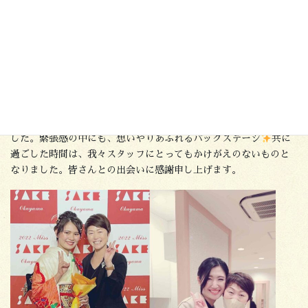
スタッフメッセージ
2022Miss SAKE 岡山大会が、2月27日(日)RSK 能楽堂ホール
tenjin9にて開催されました。ファイナリストのお二人。事前打ち
合わせ、リハーサル、当日お支度の担当を当美容室にてさせて頂
きました。また、当日サプライヤーとしてバックステージにてフ
ァイナリストの皆様のアテンドという素晴らしいお仕事を頂きま
した。緊張感の中にも、想いやりあふれるバックステージ
共に
過ごした時間は、我々スタッフにとってもかけがえのないものと
なりました。皆さんとの出会いに感謝申し上げます。