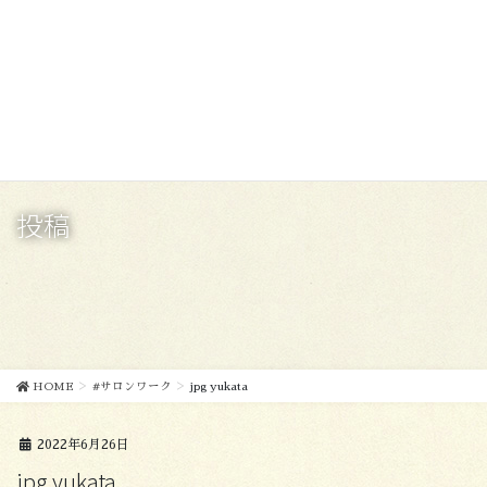
コ
ナ
ン
ビ
テ
ゲ
ン
ー
ツ
シ
に
ョ
移
ン
動
に
移
投稿
動
HOME
#サロンワーク
jpg yukata
2022年6月26日
jpg yukata