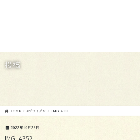
コ
ナ
ン
ビ
テ
ゲ
ン
ー
ツ
シ
に
ョ
移
ン
動
に
移
投稿
動
HOME
#ブライダル
IMG_4352
2022年10月23日
IMG_4352