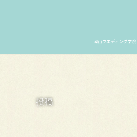
コ
ナ
ン
ビ
テ
ゲ
ン
ー
ツ
シ
に
ョ
岡山ウエディング学院
移
ン
動
に
移
動
投稿