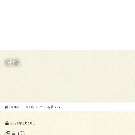
コ
ナ
ン
ビ
テ
ゲ
ン
ー
ツ
シ
に
ョ
移
ン
動
に
移
投稿
動
HOME
※お知らせ
祝言 (2)
2024年2月10日
祝言 (2)