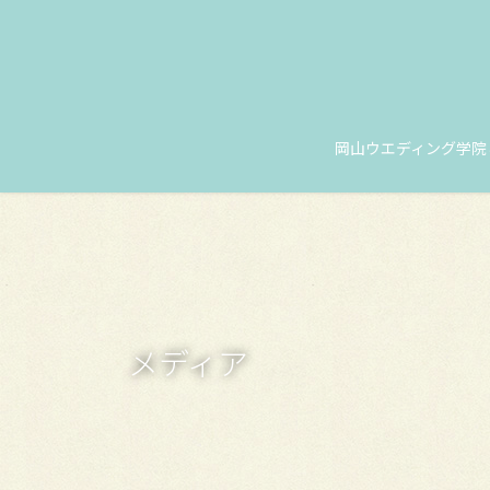
コ
ナ
ン
ビ
テ
ゲ
ン
ー
ツ
シ
に
ョ
岡山ウエディング学院
移
ン
動
に
移
動
メディア