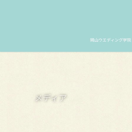
コ
ナ
ン
ビ
テ
ゲ
ン
ー
ツ
シ
に
ョ
岡山ウエディング学院
移
ン
動
に
移
動
メディア