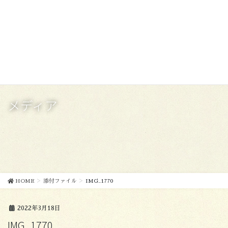
コ
ナ
ン
ビ
テ
ゲ
ン
ー
ツ
シ
に
ョ
移
ン
動
に
移
メディア
動
HOME
添付ファイル
IMG_1770
2022年3月18日
IMG_1770