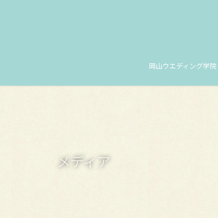
コ
ナ
ン
ビ
テ
ゲ
ン
ー
ツ
シ
に
ョ
岡山ウエディング学院
移
ン
動
に
移
動
メディア