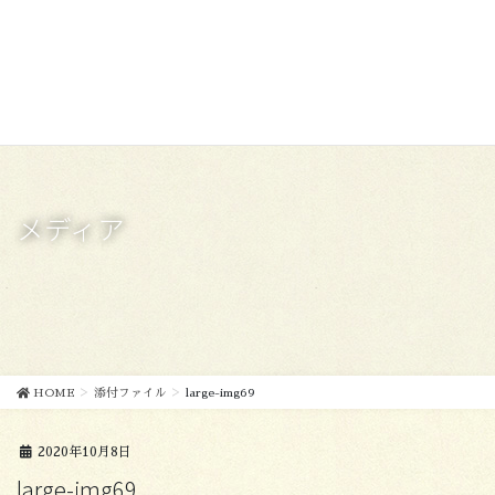
コ
ナ
ン
ビ
テ
ゲ
ン
ー
ツ
シ
に
ョ
移
ン
動
に
移
メディア
動
HOME
添付ファイル
large-img69
2020年10月8日
large-img69