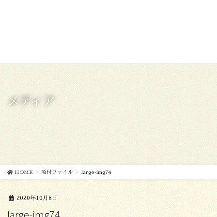
コ
ナ
ン
ビ
テ
ゲ
ン
ー
ツ
シ
に
ョ
移
ン
動
に
移
メディア
動
HOME
添付ファイル
large-img74
2020年10月8日
large-img74