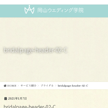
コ
ナ
ン
ビ
テ
ゲ
ン
ー
ツ
シ
に
ョ
移
ン
動
に
移
bridalpage-header-02-C
動
HOME
サービス紹介
ブライダル
bridalpage-header-02-C
2021年1月7日
bridalpage-header-02-C