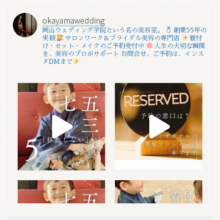
okayamawedding
岡山ウェディング学院という名の美容室。
創業55年の
実績
サロンワーク＆ブライダル美容の専門店
着付
け・セット・メイクのご予約受付中
人生の大切な瞬間
を、美容のプロがサポート
お問合せ、ご予約は、インス
タDMまで