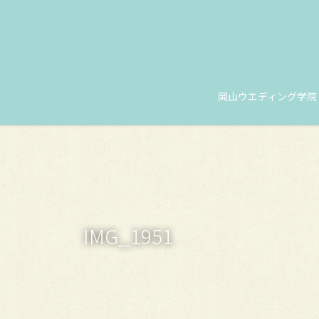
コ
ナ
ン
ビ
テ
ゲ
ン
ー
ツ
シ
に
ョ
岡山ウエディング学院
移
ン
動
に
移
動
IMG_1951