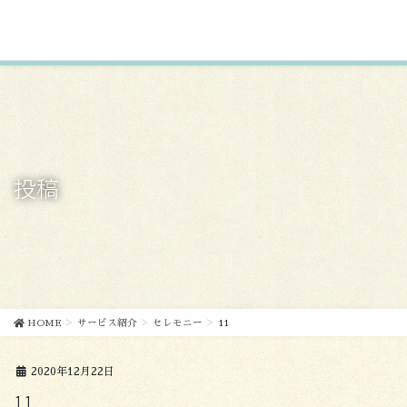
コ
ナ
ン
ビ
テ
ゲ
ン
ー
ツ
シ
に
ョ
移
ン
動
に
移
投稿
動
HOME
サービス紹介
セレモニー
11
2020年12月22日
11