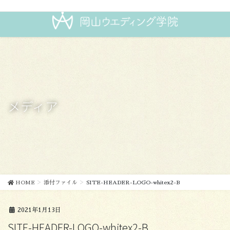
コ
ナ
ン
ビ
テ
ゲ
ン
ー
ツ
シ
に
ョ
移
ン
動
に
移
メディア
動
HOME
添付ファイル
SITE-HEADER-LOGO-whitex2-B
2021年1月13日
SITE-HEADER-LOGO-whitex2-B