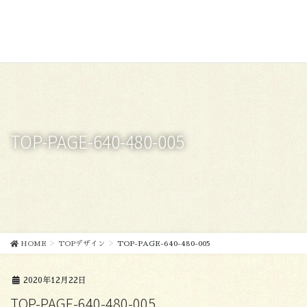
コ
ナ
ン
ビ
テ
ゲ
ン
ー
ツ
シ
に
ョ
移
ン
動
に
移
TOP-PAGE-640-480-005
動
HOME
TOPデザイン
TOP-PAGE-640-480-005
2020年12月22日
TOP-PAGE-640-480-005